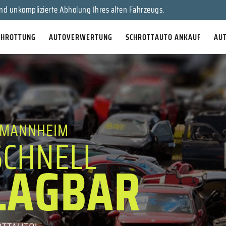
en Sie Ihr Auto für bares Geld!
nd unkomplizierte Abholung Ihres alten Fahrzeugs.
CHROTTUNG
AUTOVERWERTUNG
SCHROTTAUTO ANKAUF
AU
 MANNHEIM
SCHNELL
LAGBAR